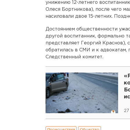
унижению 12-летнего воспитанник
Олеся Бортникова), после чего ма
насиловали двое 15-летних. Поздн
Достоянием общественности ужасы
другой воспитанник, формально 
представляет Георгий Краснов), с
обратилась в СМИ и к адвокатам, 
Следственный комитет.
«
к
Б
и
с
27
Происшествия
Общество