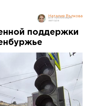
Наталия Вълкова
енной поддержки
енбуржье