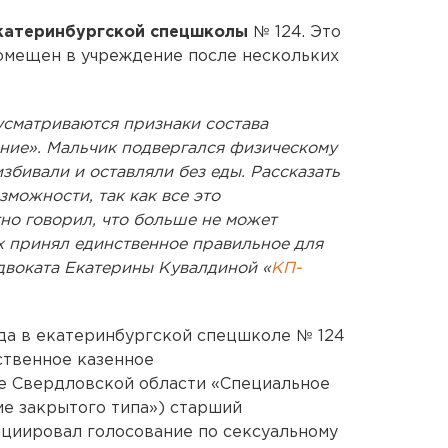
екатеринбургской спецшколы
№ 124. Это
помещен в учреждение после нескольких
усматриваются признаки состава
зание». Мальчик подвергался физическому
збивали и оставляли без еды. Рассказать
зможности, так как все это
но говорил, что больше не может
ях принял единственное правильное для
адвоката Екатерины Кувалдиной «
КП-
да в екатеринбургской спецшколе № 124
ственное казенное
е Свердловской области «Специальное
е закрытого типа») старший
ициировал голосование по сексуальному