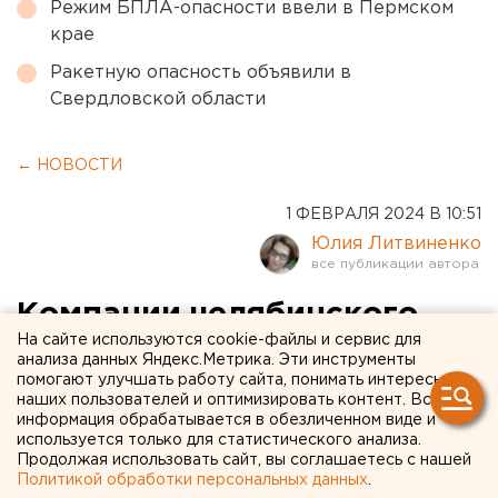
Режим БПЛА-опасности ввели в Пермском
крае
Ракетную опасность объявили в
Свердловской области
← НОВОСТИ
1 ФЕВРАЛЯ 2024 В 10:51
Юлия Литвиненко
Компании челябинского
На сайте используются cookie-файлы и сервис для
промышленника из списка
анализа данных Яндекс.Метрика. Эти инструменты
помогают улучшать работу сайта, понимать интересы
Forbes не удалось отбиться
наших пользователей и оптимизировать контент. Вся
от претензий в 1,3 млн евро
информация обрабатывается в обезличенном виде и
используется только для статистического анализа.
Продолжая использовать сайт, вы соглашаетесь с нашей
Политикой обработки персональных данных
.