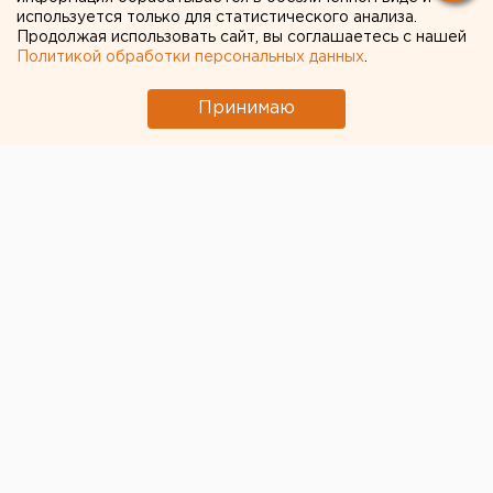
используется только для статистического анализа.
Режим БПЛА-опасности ввели в Пермском
Продолжая использовать сайт, вы соглашаетесь с нашей
крае
Политикой обработки персональных данных
.
Принимаю
← НОВОСТИ
7 ФЕВРАЛЯ 2024 В 11:05
Валентина Попова
Директор музея СССР в
Екатеринбурге рассказала
о поиске нового
помещения