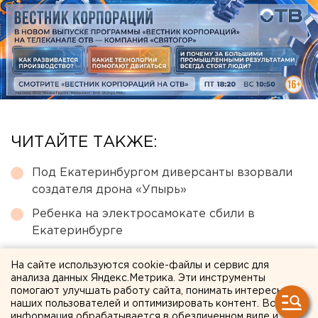
ЧИТАЙТЕ ТАКЖЕ:
Под Екатеринбургом диверсанты взорвали
создателя дрона «Упырь»
Ребенка на электросамокате сбили в
Екатеринбурге
Участок с челябинским элеватором выставят
На сайте используются cookie-файлы и сервис для
на аукцион по КРТ в этом году
анализа данных Яндекс.Метрика. Эти инструменты
помогают улучшать работу сайта, понимать интересы
Чем опасны ракеты «Фламинго», которыми
наших пользователей и оптимизировать контент. Вся
Украина атаковала тыловые регионы РФ
информация обрабатывается в обезличенном виде и