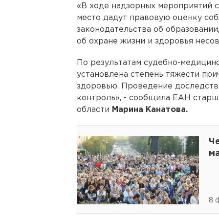
«В ходе надзорных мероприятий 
место дадут правовую оценку со
законодательства об образовании
об охране жизни и здоровья несо
По результатам судебно-медицин
установлена степень тяжести пр
здоровью. Проведение доследств
контроль», - сообщила ЕАН стар
области
Марина Канатова.
Ч
м
8 