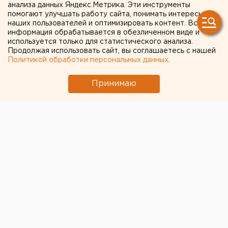
Онлайн» перестанут
анализа данных Яндекс.Метрика. Эти инструменты
помогают улучшать работу сайта, понимать интересы
работать на Android
наших пользователей и оптимизировать контент. Вся
информация обрабатывается в обезличенном виде и
используется только для статистического анализа.
Продолжая использовать сайт, вы соглашаетесь с нашей
Политикой обработки персональных данных
.
Принимаю
Сбербанк рекомендует пользователям Android
обновить приложение «Сбербанк Онлайн»
до