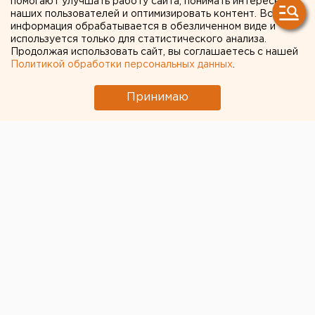
помогают улучшать работу сайта, понимать интересы
наших пользователей и оптимизировать контент. Вся
Компания-банкрот
информация обрабатывается в обезличенном виде и
используется только для статистического анализа.
пытается отсудить у
Продолжая использовать сайт, вы соглашаетесь с нашей
Политикой обработки персональных данных
.
челябинского "Конгресс-
холла" десятки миллионов
Принимаю