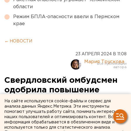
области
Режим БПЛА-опасности ввели в Пермском
крае
← НОВОСТИ
23 АПРЕЛЯ 2024 В 11:08
Мария Трускова
Свердловский омбудсмен
одобрила повышение
призывного возраста
На сайте используются cookie-файлы и сервис для
анализа данных Яндекс.Метрика. Эти инструменты
помогают улучшать работу сайта, понимать интересы
наших пользователей и оптимизировать контент. Вся
информация обрабатывается в обезличенном виде и
используется только для статистического анализа.