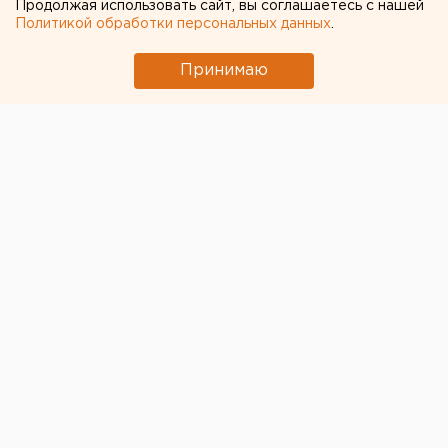
Продолжая использовать сайт, вы соглашаетесь с нашей
Политикой обработки персональных данных
.
Принимаю
© Фото из открытых источников
Уполномоченный по правам человека в
Свердловской области
Татьяна Мерзлякова
положительно высказалась о
повышении
призывного возраста до 30 лет.
Она выразила
мнение, что призывники постарше являются уже
более зрелыми людьми, у большинства из которых
уже есть дети.