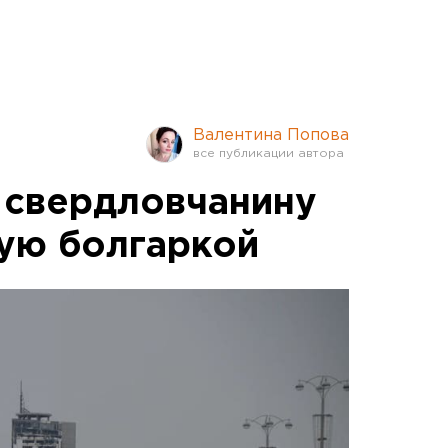
Валентина Попова
 свердловчанину
ную болгаркой