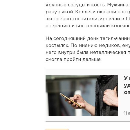
крупные сосуды и кость. Мужчина 
рану рукой. Коллеги оказали пос
экстренно госпитализировали в Г
операцию и восстановили конечно
На сегодняшний день тагильчанин
костылях. По мнению медиков, ему 
него внутри была металлическая п
смогла пройти дальше.
У
у
о
11