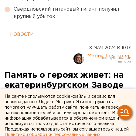
Свердловский титановый гигант получил
крупный убыток
← НОВОСТИ
8 МАЯ 2024 В 10:01
Мария Трускова
Память о героях живет: на
екатеринбургском Заводе
керамических изделий
На сайте используются cookie-файлы и сервис для
анализа данных Яндекс.Метрика. Эти инструменты
открыли поэтическую
помогают улучшать работу сайта, понимать интересы
наших пользователей и оптимизировать контент. Вся
выставку к 9 Мая
информация обрабатывается в обезличенном виде и
используется только для статистического анализа.
Продолжая использовать сайт, вы соглашаетесь с нашей
Политикой обработки персональных данных
.