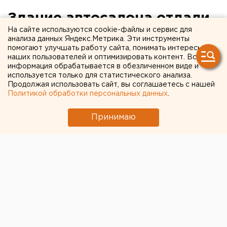
Здание автосалона отдали
На сайте используются cookie-файлы и сервис для
под КРТ в Екатеринбурге
анализа данных Яндекс.Метрика. Эти инструменты
помогают улучшать работу сайта, понимать интересы
наших пользователей и оптимизировать контент. Вся
информация обрабатывается в обезличенном виде и
используется только для статистического анализа.
Продолжая использовать сайт, вы соглашаетесь с нашей
Политикой обработки персональных данных
.
Принимаю
© ЕАН
Глава Екатеринбурга
Алексей Орлов
подписал
постановление о
передаче еще одного участка
в