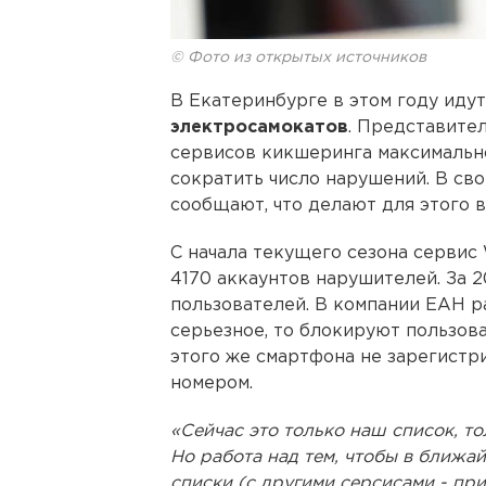
© Фото из открытых источников
В Екатеринбурге в этом году иду
электросамокатов
. Представите
сервисов кикшеринга максимально
сократить число нарушений. В св
сообщают, что делают для этого 
С начала текущего сезона сервис
4170 аккаунтов нарушителей. За 2
пользователей. В компании ЕАН р
серьезное, то блокируют пользоват
этого же смартфона не зарегистр
номером.
«Сейчас это только наш список, т
Но работа над тем, чтобы в ближа
списки (с другими серсисами - при