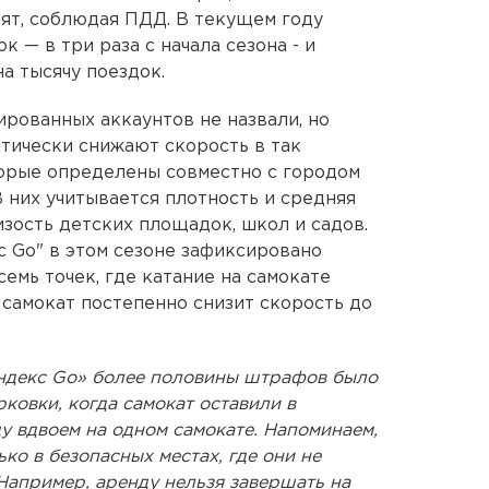
дят, соблюдая ПДД. В текущем году
 — в три раза с начала сезона - и
а тысячу поездок.
ированных аккаунтов не назвали, но
атически снижают скорость в так
торые определены совместно с городом
В них учитывается плотность и средняя
изость детских площадок, школ и садов.
с Go" в этом сезоне зафиксировано
семь точек, где катание на самокате
 самокат постепенно снизит скорость до
Яндекс Go» более половины штрафов было
ковки, когда самокат оставили в
ду вдвоем на одном самокате. Напоминаем,
ко в безопасных местах, где они не
Например, аренду нельзя завершать на