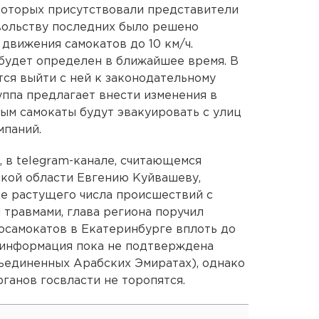
 которых присутствовали представители
вольству последних было решено
движения самокатов до 10 км/ч.
будет определен в ближайшее время. В
ся выйти с ней к законодательному
уппа предлагает внести изменения в
рым самокаты будут эвакуировать с улиц
мпаний.
я, в telegram-канале, считающемся
ской области Евгению Куйвашеву,
не растущего числа происшествий с
 травмами, глава региона поручил
осамокатов в Екатеринбурге вплоть до
 информация пока не подтверждена
ъединенных Арабских Эмиратах), однако
ганов госвласти не торопятся.