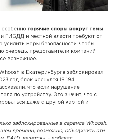
т особенно
горячие споры вокруг темы
ли ГИБДД и местной власти требуют от
 усилить меры безопасности, чтобы
ою очередь, представители компаний
все возможное.
 Whoosh в Екатеринбурге заблокировал
023 год блок коснулся 18 194
ассказали, что если нарушение
еля по устройству. Это значит, что с
ироваться даже с другой картой и
олько заблокированные в сервисе Whoosh.
йшем времени, возможно, объединить эти
м. ЕАН), ведется», - добавил