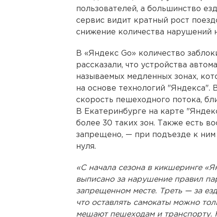
пользователей, а большинство ез
сервис видит кратный рост поездок
снижение количества нарушений н
В «Яндекс Go» количество заблок
рассказали, что устройства автом
называемых медленных зонах, ко
на основе технологий "Яндекса". 
скорость пешеходного потока, бл
В Екатеринбурге на карте "Яндек
более 30 таких зон. Также есть во
запрещено, — при подъезде к ним
нуля.
«С начала сезона в кикшеринге «
выписано за нарушение правил пар
запрещенном месте. Треть — за ез
что оставлять самокаты можно толь
мешают пешеходам и транспорту. 