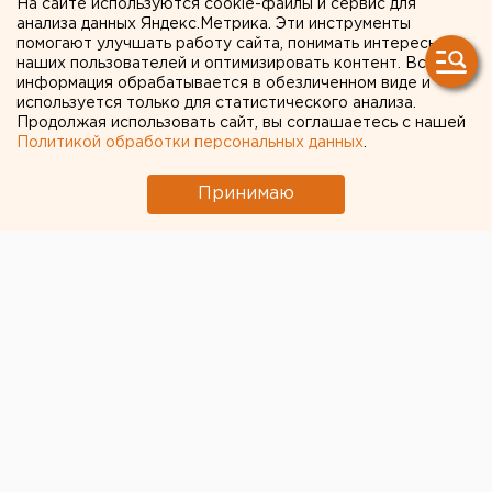
Банду
На сайте используются cookie-файлы и сервис для
анализа данных Яндекс.Метрика. Эти инструменты
фальшивомонетчиков
помогают улучшать работу сайта, понимать интересы
наших пользователей и оптимизировать контент. Вся
задержали на парковке в
информация обрабатывается в обезличенном виде и
центре Челябинска
используется только для статистического анализа.
Продолжая использовать сайт, вы соглашаетесь с нашей
Политикой обработки персональных данных
.
Принимаю