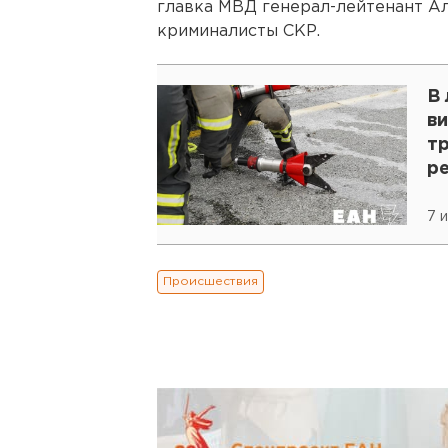
главка МВД генерал-лейтенант А
криминалисты СКР.
В 
ви
т
р
7 
Происшествия