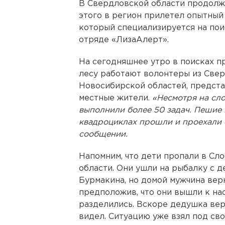
В Свердловской области продол
этого в регион прилетел опытны
который специализируется на пои
отряде «ЛизаАлерт».
На сегодняшнее утро в поисках пр
лесу работают волонтеры из Свер
Новосибирской областей, предста
местные жители.
«Несмотря на сл
выполнили более 50 задач. Пешие 
квадроциклах прошли и проехали с
сообщении.
Напомним, что дети пропали в С
области. Они ушли на рыбалку с 
Бурмакина, но домой мужчина верн
предположив, что они вышли к на
разделились. Вскоре дедушка верн
видел. Ситуацию уже взял под св