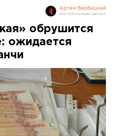
Артем Вербицкий
ская» обрушится
: ожидается
анчи