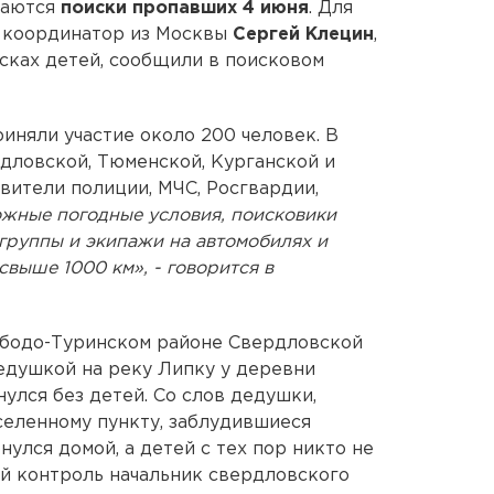
жаются
поиски пропавших 4 июня
. Для
й координатор из Москвы
Сергей Клецин
,
сках детей, сообщили в поисковом
иняли участие около 200 человек. В
дловской, Тюменской, Курганской и
вители полиции, МЧС, Росгвардии,
ожные погодные условия, поисковики
группы и экипажи на автомобилях и
выше 1000 км», - говорится в
лободо-Туринском районе Свердловской
дедушкой на реку Липку у деревни
улся без детей. Со слов дедушки,
селенному пункту, заблудившиеся
улся домой, а детей с тех пор никто не
ой контроль начальник свердловского