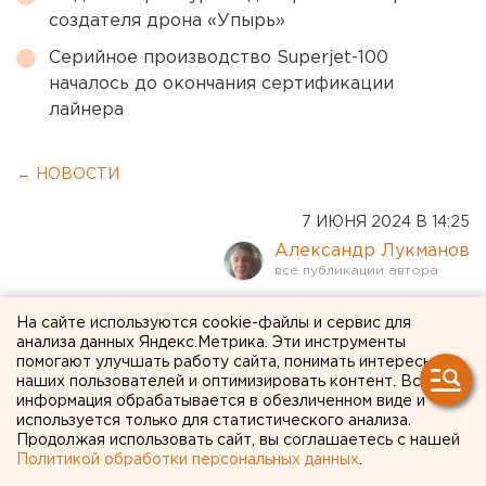
создателя дрона «Упырь»
Серийное производство Superjet-100
началось до окончания сертификации
лайнера
← НОВОСТИ
7 ИЮНЯ 2024 В 14:25
Александр Лукманов
Украинская ракета
На сайте используются cookie-файлы и сервис для
анализа данных Яндекс.Метрика. Эти инструменты
обрушила подъезд жилого
помогают улучшать работу сайта, понимать интересы
наших пользователей и оптимизировать контент. Вся
дома в Луганске
информация обрабатывается в обезличенном виде и
используется только для статистического анализа.
Продолжая использовать сайт, вы соглашаетесь с нашей
Политикой обработки персональных данных
.