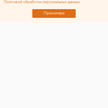
Политикой обработки персональных данных
.
Принимаю
© Фото из открытых источников
В Благовещенске Амурской области сегодня
водитель с признаками опьянения
сбил девятерых
человек.
Среди них есть дети, сообщает губернатор