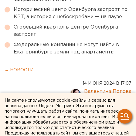
Исторический центр Оренбурга застроят по
КРТ, а история с небоскребами — на паузе
Сгоревший квартал в центре Оренбурга
застроят
Федеральные компании не могут найти в
Екатеринбурге земли под апартаменты
← НОВОСТИ
14 ИЮНЯ 2024 В 17:07
Валентина Попова
На сайте используются cookie-файлы и сервис для
анализа данных Яндекс.Метрика. Эти инструменты
Пьяный водитель сбил
помогают улучшать работу сайта, понимать интересы
наших пользователей и оптимизировать контент. Вся
девятерых человек в
информация обрабатывается в обезличенном виде и
используется только для статистического анализа.
Амурской области
Продолжая использовать сайт, вы соглашаетесь с нашей