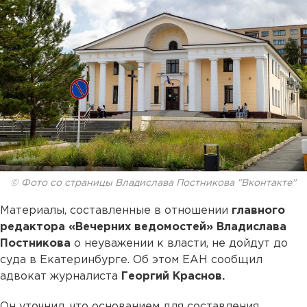
© Фото со страницы Владислава Постникова "Вконтакте"
Материалы, составленные в отношении
главного
редактора «Вечерних ведомостей» Владислава
Постникова
о неуважении к власти, не дойдут до
суда в Екатеринбурге. Об этом ЕАН сообщил
адвокат журналиста
Георгий Краснов.
Он уточнил, что основанием для составления