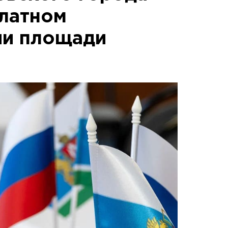
платном
ии площади