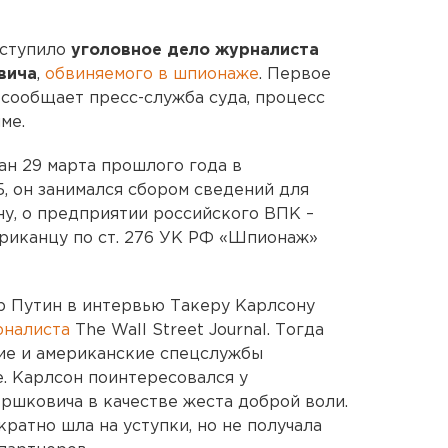
оступило
уголовное дело журналиста
овича
,
обвиняемого в шпионаже
. Первое
 сообщает пресс-служба суда, процесс
ме.
н 29 марта прошлого года в
, он занимался сбором сведений для
у, о предприятии российского ВПК –
риканцу по ст. 276 УК РФ «Шпионаж»
р Путин в интервью Такеру Карлсону
рналиста
The Wall Street Journal. Тогда
кие и американские спецслужбы
е. Карлсон поинтересовался у
ершковича в качестве жеста доброй воли.
кратно шла на уступки, но не получала