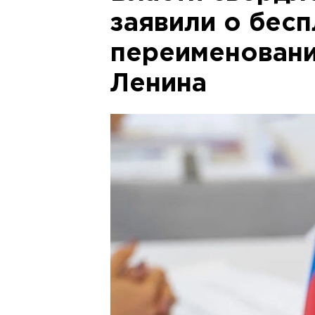
заявили о бес
переименован
Ленина