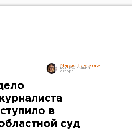
Мария Трускова
дело
журналиста
ступило в
областной суд