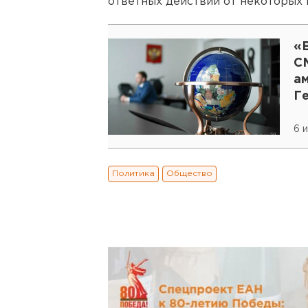
ответных действий от некоторых 
«
СМ
а
Г
Е
6 
Политика
Общество