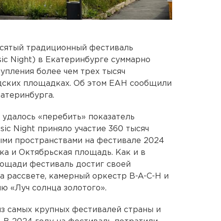
есятый традиционный фестиваль
sic Night) в Екатеринбурге суммарно
упления более чем трех тысяч
одских площадках. Об этом ЕАН сообщили
атеринбурга.
 удалось «перебить» показатель
usic Night приняло участие 360 тысяч
ыми пространствами на фестивале 2024
ка и Октябрьская площадь. Как и в
лощади фестиваль достиг своей
на рассвете, камерный оркестр B-A-C-H и
ню «Луч солнца золотого».
из самых крупных фестивалей страны и