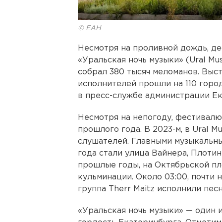
© ЕАН
Несмотря на проливной дождь, д
«Уральская ночь музыки‎» (Ural Mu
собрал 380 тысяч меломанов. Выст
исполнителей прошли на 110 гор
в пресс-службе администрации Ек
Несмотря на непогоду, фестивалю
прошлого года. В 2023-м, в Ural M
слушателей. Главными музыкальн
года стали улица Вайнера, Плотин
прошлые годы, на Октябрьской п
кульминации. Около 03:00, почти 
группа Therr Maitz исполнили пес
«Уральская ночь музыки‎» — один 