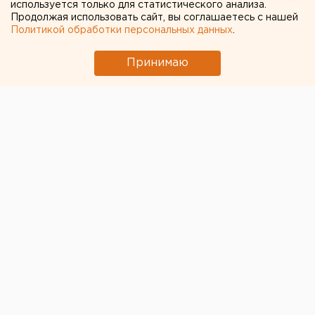
используется только для статистического анализа.
Продолжая использовать сайт, вы соглашаетесь с нашей
Политикой обработки персональных данных
.
Принимаю
Прошло уже почти полгода с тех пор, как Ирина
Гехт перестала выполнять обязанности первого
вице-губернатора Челябинской области,
курировавшего социальную сферу. Под ее