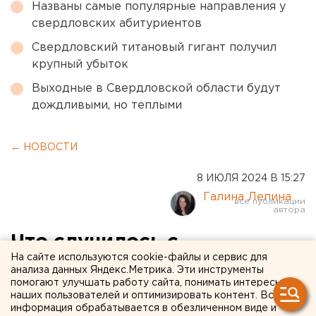
Названы самые популярные направления у
свердловских абитуриентов
Свердловский титановый гигант получил
крупный убыток
Выходные в Свердловской области будут
дождливыми, но теплыми
← НОВОСТИ
8 ИЮЛЯ 2024 В 15:27
Галина Лепина
Что случилось с
На сайте используются cookie-файлы и сервис для
челябинскими проектами,
анализа данных Яндекс.Метрика. Эти инструменты
помогают улучшать работу сайта, понимать интересы
которые не довела до
наших пользователей и оптимизировать контент. Вся
финала Ирина Гехт
информация обрабатывается в обезличенном виде и