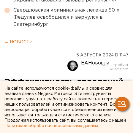
Украина атаковала тыловые регионы РФ
Свердловская криминальная легенда 90-х
Федулев освободился и вернулся в
Екатеринбург
← НОВОСТИ
5 АВГУСТА 2024 В 11:47
ЕАНовости
Эффективность отделений
На сайте используются cookie-файлы и сервис для
«Единой России» оценят по
анализа данных Яндекс.Метрика. Эти инструменты
помогают улучшать работу сайта, понимать интересы
поддержке участников СВО
наших пользователей и оптимизировать контент. Вся
на выборах
информация обрабатывается в обезличенном виде и
используется только для статистического анализа.
Продолжая использовать сайт, вы соглашаетесь с нашей
Политикой обработки персональных данных
.