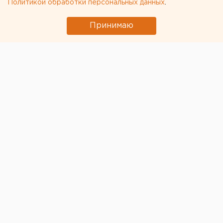
Политикой обработки персональных данных
.
Принимаю
Самолет «Уральских авиалиний», который экстренно
посадили в пшеничном поле под Новосибирском,
пустят на запчасти для других бортов.
Об этом
рассказал бывший гендиректор авиакомпании
Сергей Скуратов,
накануне
ушедший на песнию
.
«Самолет был застрахован, нам выплачивают
страховую сумму и предоставляют право разбора с
использованием его частей как запасных. Пустим его