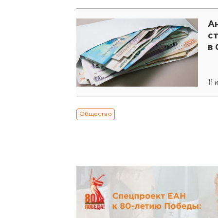
А
с
в
11
Общество