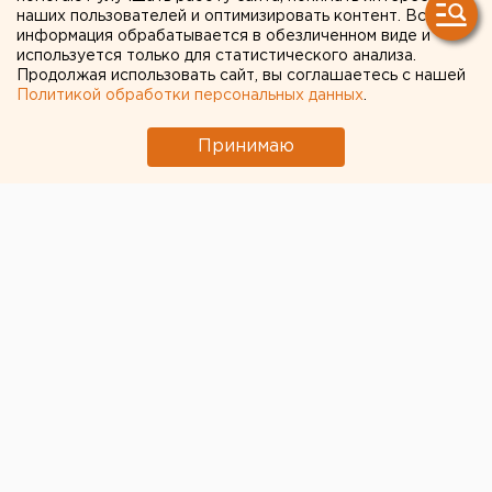
наших пользователей и оптимизировать контент. Вся
информация обрабатывается в обезличенном виде и
используется только для статистического анализа.
Продолжая использовать сайт, вы соглашаетесь с нашей
Политикой обработки персональных данных
.
Принимаю
Большинство таксистов — 75% —
не выполнили
новые требования для работы
с 1 сентября. Союз
пользователей цифровых платформ «Цифровой
мир», который представляет интересы крупных
таксопарков и индивидуальных водителей,