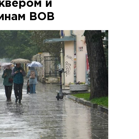
сквером и
инам ВОВ