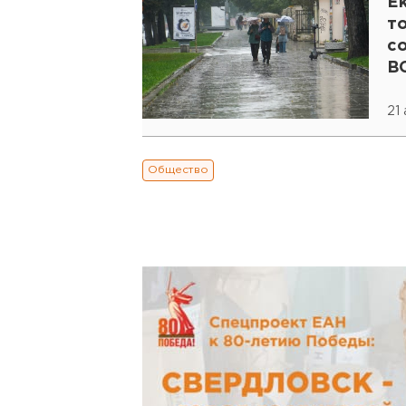
Е
т
с
В
21
Общество