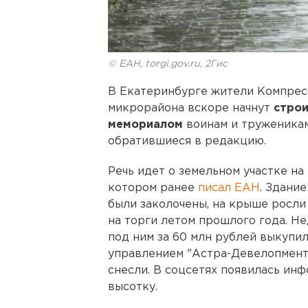
© ЕАН, torgi.gov.ru, 2Гис
В Екатеринбурге жители Компресс
микрорайона вскоре начнут
строи
мемориалом
воинам и труженикам
обратившиеся в редакцию.
Речь идет о земельном участке на
котором ранее
писал ЕАН
. Здани
были заколочены, на крыше росли
на торги летом прошлого года. Не
под ним за 60 млн рублей выкупи
управлением "Астра-Девелопмент"
снесли. В соцсетях появилась инф
высотку.