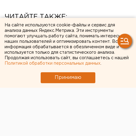
ЧИТАЙТЕ ТАКЖЕ:
На сайте используются cookie-файлы и сервис для
Туристам в Таиланде рекомендовали не
анализа данных Яндекс.Метрика. Эти инструменты
помогают улучшать работу сайта, понимать интересы
покидать курортные центры
наших пользователей и оптимизировать контент. Вся
информация обрабатывается в обезличенном виде и
В Академическом районе Екатеринбурга
используется только для статистического анализа.
запустили мощную насосную станцию
Продолжая использовать сайт, вы соглашаетесь с нашей
Политикой обработки персональных данных
.
Город в Свердловской области подтопило
несуществующее озеро
Принимаю
Паводок пришел в большинство районов
Екатеринбурга
Федеральные компании не могут найти в
Екатеринбурге земли под апартаменты
← НОВОСТИ