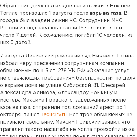
Обрушение двух подъездов пятиэтажки в Нижнем
Тагиле произошло 1 августа после
взрыва газа
. В
городе был введен режим ЧС. Сотрудники МЧС
России из-под завалов спасли 15 человек, в том
числе 7 детей. К сожалению, погибли 10 человек, из
них 5 детей.
7 августа Ленинский районный суд Нижнего Тагила
избрал меру пресечения сотрудникам компании,
обвиняемым по ч. 3 ст. 238 УК РФ «Оказание услуг,
не отвечающих требованиям безопасности» по делу
о взрыве дома на улице Сибирской, 81. Слесарей
Александра Алимова, Александру Ерыкину и
мастера Максима Гривского, задержанных после
взрыва газа, отправили под домашний арест до 1
октября, пишет
Tagilcity.ru
. Все трое обвиняемых не
признают свою вину. Максим Гривский заявил, что
трагедия такого масштаба не могла произойти из-за
утечки газа. Однако жители дома в суде сказали, что