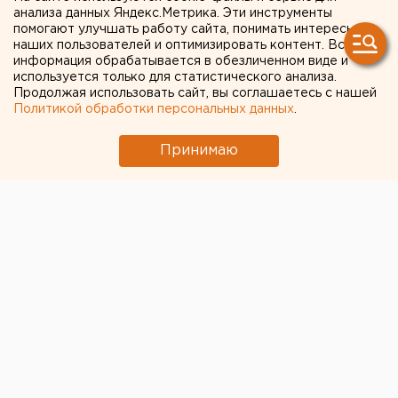
вошла в топ регионов
анализа данных Яндекс.Метрика. Эти инструменты
помогают улучшать работу сайта, понимать интересы
России, где жители
наших пользователей и оптимизировать контент. Вся
отслеживают
информация обрабатывается в обезличенном виде и
используется только для статистического анализа.
местонахождение детей
Продолжая использовать сайт, вы соглашаетесь с нашей
Политикой обработки персональных данных
.
Принимаю