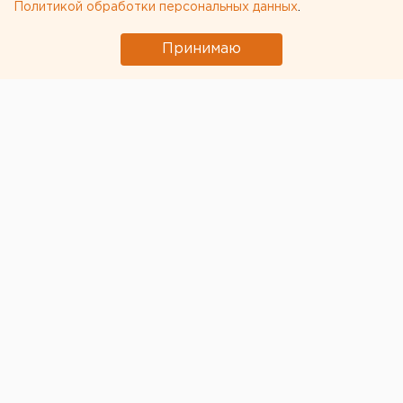
Политикой обработки персональных данных
.
Принимаю
© Пресс-служба «Газпромнефть-Терминал»
В Санкт-Петербурге на минувшей неделе прошел
финал международного конкурса
профессионального мастерства
«Лучший по
профессии - 2024» среди сотрудников АЗС,