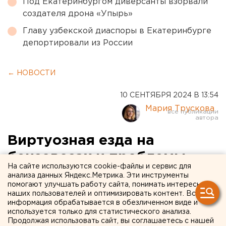
Под Екатеринбургом диверсанты взорвали
создателя дрона «Упырь»
Главу узбекской диаспоры в Екатеринбурге
депортировали из России
← НОВОСТИ
10 СЕНТЯБРЯ 2024 В 13:54
Мария Трускова
Виртуозная езда на
бензовозах и проблемы
На сайте используются cookie-файлы и сервис для
дамы с собачкой:
анализа данных Яндекс.Метрика. Эти инструменты
помогают улучшать работу сайта, понимать интересы
испытания свердловчан на
наших пользователей и оптимизировать контент. Вся
информация обрабатывается в обезличенном виде и
конкурсе «Газпром нефти»
используется только для статистического анализа.
Продолжая использовать сайт, вы соглашаетесь с нашей