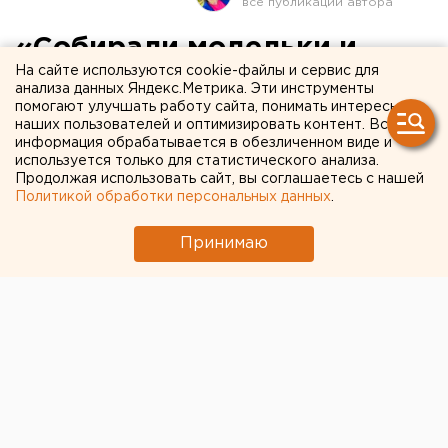
«Собирали модельки и
На сайте используются cookie-файлы и сервис для
заигрались»: как
анализа данных Яндекс.Метрика. Эти инструменты
помогают улучшать работу сайта, понимать интересы
свердловчане-энтузиасты
наших пользователей и оптимизировать контент. Вся
восстанавливают старые
информация обрабатывается в обезличенном виде и
используется только для статистического анализа.
«Икарусы» и «скотовозы»
Продолжая использовать сайт, вы соглашаетесь с нашей
Политикой обработки персональных данных
.
Принимаю