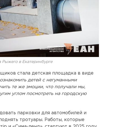
 Рыжего в Екатеринбурге
щиков стала детская площадка в виде
ознакомить детей с негуманными
чить те же эмоции, что получали мы,
ругим углом посмотреть на городскую
довать парковки для автомобилей и
поднять тротуары. Работы, которые
zip и «Сима-ленд», стартуют в 2025 году.