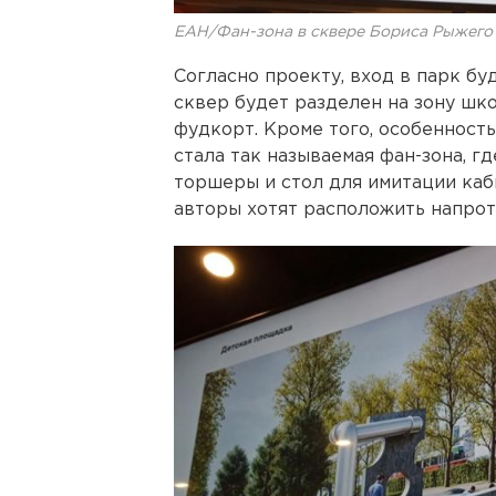
ЕАН/Фан-зона в сквере Бориса Рыжего 
Согласно проекту, вход в парк бу
сквер будет разделен на зону шко
фудкорт. Кроме того, особенност
стала так называемая фан-зона, г
торшеры и стол для имитации каби
авторы хотят расположить напрот