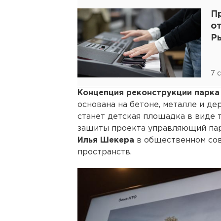
П
о
Р
7 
Концепция реконструкции парка
основана на бетоне, металле и де
станет детская площадка в виде т
защиты проекта управляющий пар
Илья Шекера
в общественном сов
пространств.