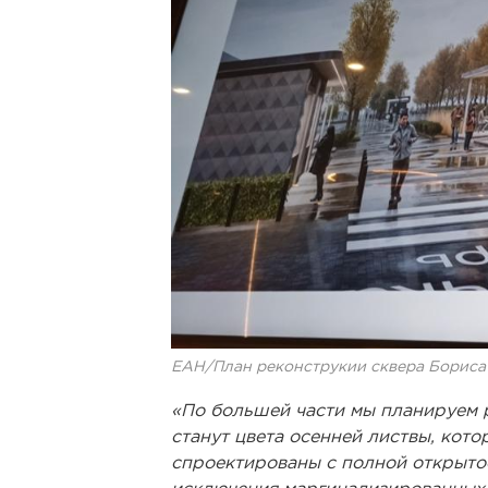
ЕАН/План реконструкии сквера Бориса
«По большей части мы планируем 
станут цвета осенней листвы, кот
спроектированы с полной открытос