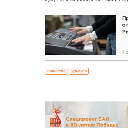
П
о
Р
7 
Общество
Культура