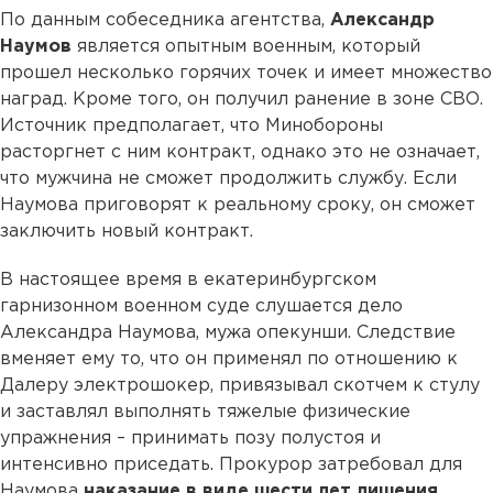
По данным собеседника агентства,
Александр
Наумов
является опытным военным, который
прошел несколько горячих точек и имеет множество
наград. Кроме того, он получил ранение в зоне СВО.
Источник предполагает, что Минобороны
расторгнет с ним контракт, однако это не означает,
что мужчина не сможет продолжить службу. Если
Наумова приговорят к реальному сроку, он сможет
заключить новый контракт.
В настоящее время в екатеринбургском
гарнизонном военном суде слушается дело
Александра Наумова, мужа опекунши. Следствие
вменяет ему то, что он применял по отношению к
Далеру электрошокер, привязывал скотчем к стулу
и заставлял выполнять тяжелые физические
упражнения – принимать позу полустоя и
интенсивно приседать. Прокурор затребовал для
Наумова
наказание в виде шести лет лишения