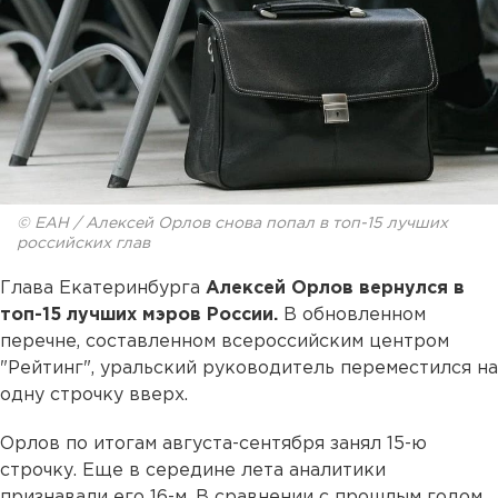
© ЕАН / Алексей Орлов снова попал в топ-15 лучших
российских глав
Глава Екатеринбурга
Алексей Орлов вернулся в
топ-15 лучших мэров России.
В обновленном
перечне, составленном всероссийским центром
"Рейтинг", уральский руководитель переместился на
одну строчку вверх.
Орлов по итогам августа-сентября занял 15-ю
строчку. Еще в середине лета аналитики
признавали его 16-м. В сравнении с прошлым годом