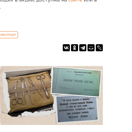
ющих в акции, доступны на
сайте
или в
.
ранспорт