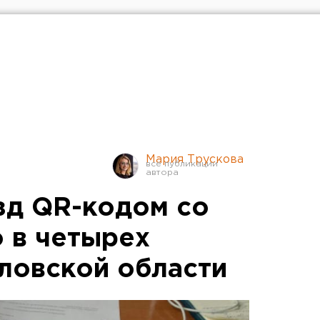
Мария Трускова
зд QR-кодом со
 в четырех
ловской области