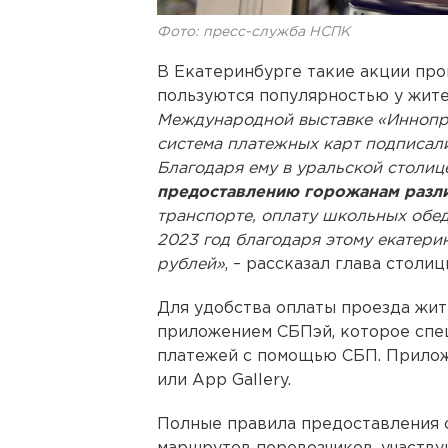
Фото: пресс-служба НСПК
В Екатеринбурге такие акции про
пользуются популярностью у жит
Международной выставке «Иннопр
система платежных карт подписали
Благодаря ему в уральской столи
предоставлению горожанам разл
транспорте, оплату школьных обед
2023 год благодаря этому екатер
рублей»
‎, – рассказал глава стол
Для удобства оплаты проезда жит
приложением СБПэй, которое спе
платежей с помощью СБП. Прилож
или App Gallery.
Полные правила предоставления с