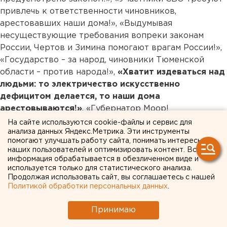
привлечь к ответственности чиновников,
арестовавших наши дома!», «Выдумывая
несуществующие требования вопреки законам
России, Чертов и Зимина помогают врагам России!»,
«Государство – за народ, чиновники Тюменской
области – против народа!»,
«Хватит издеваться над
людьми: то электричество искусственно
дефицитом делается, то наши дома
арестовываются!»
, «Губернатор Моор!
Приструните зарвавшихся чиновников!», «Страна в
На сайте используются cookie-файлы и сервис для
анализа данных Яндекс.Метрика. Эти инструменты
шоке от действий Зиминой, а у нас еще и дома под
помогают улучшать работу сайта, понимать интересы
арестом оказались!», «Требуем встречи
наших пользователей и оптимизировать контент. Вся
инициативной группы с губернатором!»
информация обрабатывается в обезличенном виде и
используется только для статистического анализа.
Продолжая использовать сайт, вы соглашаетесь с нашей
В беседе с ЕАН жители Перевалово говорят, что не
Политикой обработки персональных данных
.
верят администрации, так как неоднократно
уличали ее во лжи. Тем более, что глава Тюменского
Принимаю
района Ольга Зимина вообще заявила, что знает, что