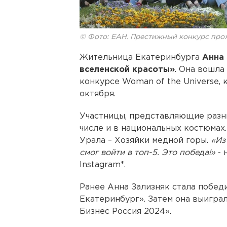
© Фото: ЕАН. Престижный конкурс про
Жительница Екатеринбурга
Анна 
вселенской красоты»
. Она вошла
конкурсе Woman of the Universe, 
октября.
Участницы, представляющие разны
числе и в национальных костюмах
Урала – Хозяйки медной горы.
«Из
смог войти в топ-5. Это победа!»
- 
Instagram
*
.
Ранее Анна Зализняк стала побед
Екатеринбург». Затем она выигра
Бизнес Россия 2024».