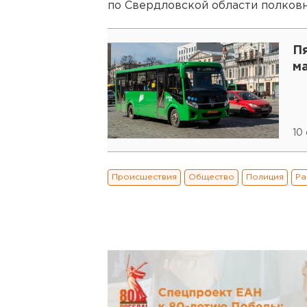
по Свердловской области полков
П
м
10
Происшествия
Общество
Полиция
Ра