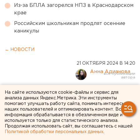
Из-за БПЛА загорелся НПЗ в Краснодарском
крае
Российским школьникам продлят осенние
каникулы
← НОВОСТИ
21 ОКТЯБРЯ 2024 В 14:20
Анна Адианова
Глава челябинской КСП
На сайте используются cookie-файлы и сервис для
анализа данных Яндекс.Метрика. Эти инструменты
ушел в отставку
помогают улучшать работу сайта, понимать интересы
наших пользователей и оптимизировать контент. Вся
информация обрабатывается в обезличенном виде и
используется только для статистического анализа.
Продолжая использовать сайт, вы соглашаетесь с нашей
Политикой обработки персональных данных
.