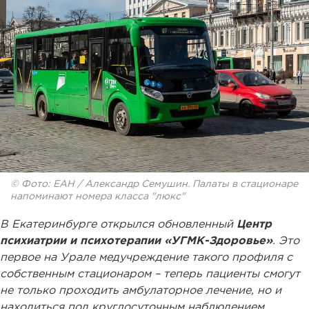
© Фото: ЕАН / Александр Семушин. Палаты в стационаре
напоминают номера класса "люкс"
В Екатеринбурге открылся обновленный
Центр
психиатрии и психотерапии «УГМК-Здоровье»
. Это
первое на Урале медучреждение такого профиля с
собственным стационаром – теперь пациенты смогут
не только проходить амбулаторное лечение, но и
находиться под круглосуточным наблюдением