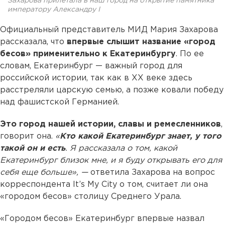
Захарова прилетала в наш город на открытие памятника
императору Александру I
Официальный представитель МИД Мария Захарова
рассказала, что
впервые слышит название «город
бесов» применительно к Екатеринбургу
. По ее
словам, Екатеринбург — важный город для
российской истории, так как в XX веке здесь
расстреляли царскую семью, а позже ковали победу
над фашистской Германией.
Это город нашей истории, славы и ремесленников
,
говорит она.
«
Кто какой Екатеринбург знает, у того
такой он и есть
. Я рассказала о том, какой
Екатеринбург близок мне, и я буду открывать его для
себя еще больше», —
ответила Захарова на вопрос
корреспондента It’s My City о том, считает ли она
«городом бесов» столицу Среднего Урала.
«Городом бесов» Екатеринбург впервые назвал