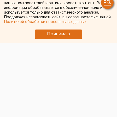
Свердловской области
наших пользователей и оптимизировать контент. Вся
информация обрабатывается в обезличенном виде и
используется только для статистического анализа.
Продолжая использовать сайт, вы соглашаетесь с нашей
Политикой обработки персональных данных
.
Принимаю
© ЕАН / Медведи погибли под колесами поезда
Компания РЖД заплатила штраф 180 тыс. рублей за
сбитых поездом трех медведей
. Об этом сообщили
ЕАН в Уральской транспортной прокуратуре.