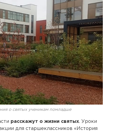
ния о святых ученикам помладше
асти
расскажут о жизни святых
. Уроки
 акции для старшеклассников «История