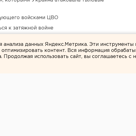
», которыми Украина атаковала тыловые
дующего войсками ЦВО
ся к затяжной войне
 в Пермском крае
ля анализа данных Яндекс.Метрика. Эти инструменты
и оптимизировать контент. Вся информация обрабаты
а. Продолжая использовать сайт, вы соглашаетесь с
Максим Филиппович
н предостерег
ертывания ракет
ой дальности