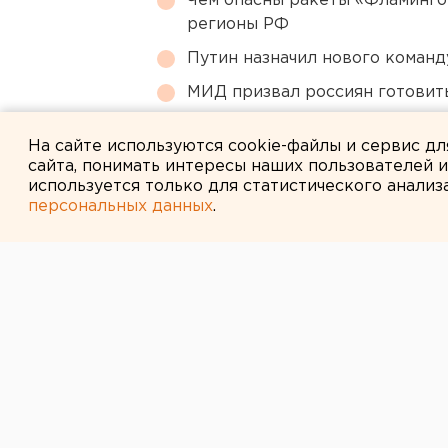
Чем опасны ракеты «Фламинго
регионы РФ
Путин назначил нового коман
МИД призвал россиян готовить
Режим БПЛА-опасности ввели
На сайте используются cookie-файлы и сервис д
сайта, понимать интересы наших пользователей 
используется только для статистического анализ
персональных данных
.
← НОВОСТИ
16 ДЕКАБРЯ 2024 В 16:14
Владимир Пути
Запад от разв
средней и мал