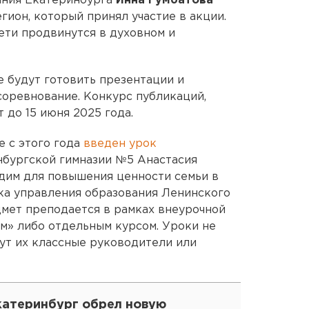
ания Екатеринбурга
Инна Гумбатова
егион, который принял участие в акции.
дети продвинутся в духовном и
 будут готовить презентации и
соревнование. Конкурс публикаций,
 до 15 июня 2025 года.
е с этого года
введен урок
нбургской гимназии №5 Анастасия
одим для повышения ценности семьи в
ка управления образования Ленинского
мет преподается в рамках внеурочной
м» либо отдельным курсом. Уроки не
дут их классные руководители или
катеринбург обрел новую