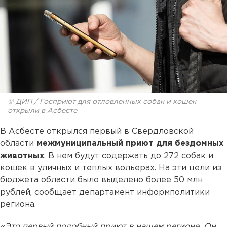
© ДИП / Госприют для отловленных собак и кошек
открыли в Асбесте
В Асбесте открылся первый в Свердловской
области
межмуниципальный приют для бездомных
животных
. В нем будут содержать до 272 собак и
кошек в уличных и теплых вольерах. На эти цели из
бюджета области было выделено более 50 млн
рублей, сообщает департамент информполитики
региона.
«Это первый подобный приют в нашем регионе. Он