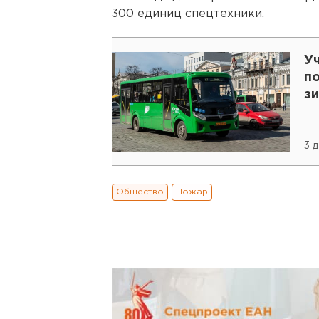
300 единиц спецтехники.
У
п
з
3 
Общество
Пожар