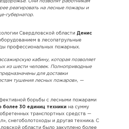
ездорожье. Они позволят работникам
рее реагировать на лесные пожары и
це-губернатор.
кологии Свердловской области
Денис
 оборудованием в лесопатрульные
ды профессиональных пожарных.
ссажирскую кабину, которая позволяет
ых из шести человек. Полноприводные
предназначены для доставки
естам тушения лесных пожаров», —
ффективной борьбы с лесными пожарами
о более 30 единиц техники
на сумму
иобретенных транспортных средств —
», снегоболотоходы и другая техника. С
дловской области было закуплено более