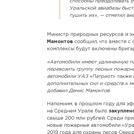
способны преодолевать б
Уральской авиабазы быст
тушить их», — отметил ви
Министр природных ресурсов и э
Мамонтов
сообщил, что вместе с
комплексы будут включены брига
«Автомобили имеют удлиненную па
перевозить группу лесных пожарн
автомобили УАЗ «Патриот» также 
дополнительных сил и средств к м
добавил Денис Мамонтов.
Напомним, в прошлом году для э
на Среднем Урале было
закуплен
свыше 200 млн рублей. Среди пр
новые пожарные автомобили «Урал
2019 года для охраны лесов Свер