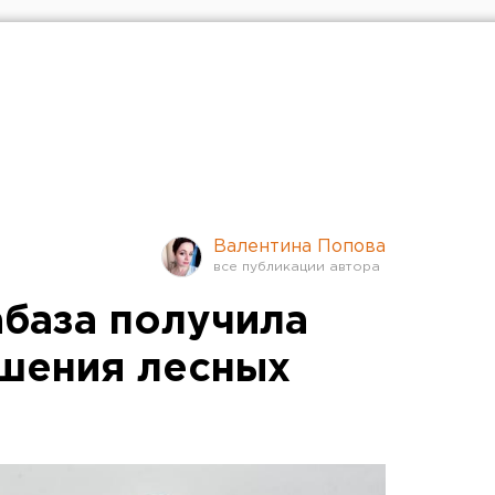
Валентина Попова
абаза получила
ушения лесных