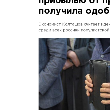
прибылью от п
получила одоб
Экономист Колташов считает иде
среди всех россиян популистской