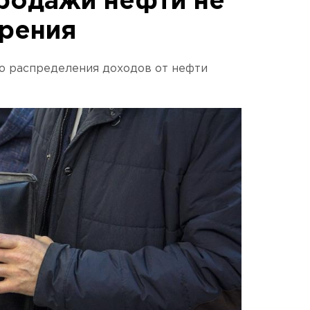
родажи нефти не
рения
ю распределения доходов от нефти