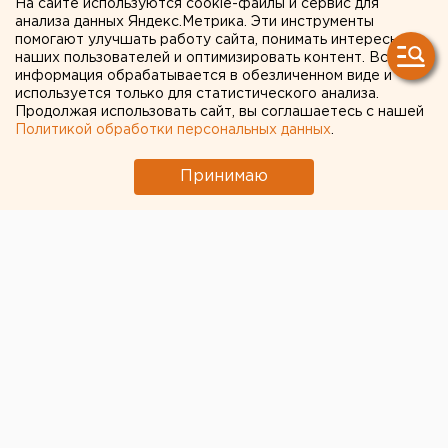
Челябинские силовики
На сайте используются cookie-файлы и сервис для
анализа данных Яндекс.Метрика. Эти инструменты
пришли за мигрантами на
помогают улучшать работу сайта, понимать интересы
наших пользователей и оптимизировать контент. Вся
рынок «Караван»
информация обрабатывается в обезличенном виде и
используется только для статистического анализа.
Продолжая использовать сайт, вы соглашаетесь с нашей
Под Челябинском силовики провели рейд в
Политикой обработки персональных данных
.
поисках мигрантов-нарушителей на рынке
«Караван»
Принимаю