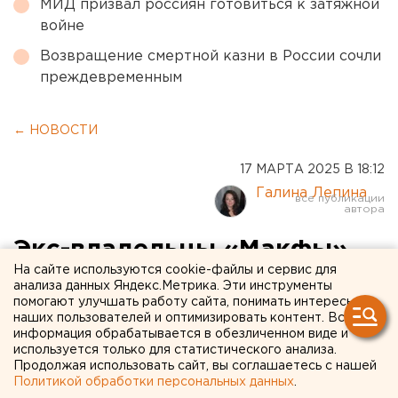
МИД призвал россиян готовиться к затяжной
войне
Возвращение смертной казни в России сочли
преждевременным
← НОВОСТИ
17 МАРТА 2025 В 18:12
Галина Лепина
Экс-владельцы «Макфы»
На сайте используются cookie-файлы и сервис для
пожаловались на
анализа данных Яндекс.Метрика. Эти инструменты
помогают улучшать работу сайта, понимать интересы
взыскание 19,7 млрд
наших пользователей и оптимизировать контент. Вся
рублей
информация обрабатывается в обезличенном виде и
используется только для статистического анализа.
Продолжая использовать сайт, вы соглашаетесь с нашей
Бывшие владельцы АО «Макфа» оспаривают
Политикой обработки персональных данных
.