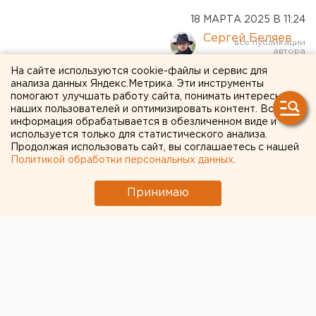
18 МАРТА 2025 В 11:24
Сергей Беляев
На сайте используются cookie-файлы и сервис для
Квартиры в Екатеринбурге
анализа данных Яндекс.Метрика. Эти инструменты
помогают улучшать работу сайта, понимать интересы
продолжат дорожать из-за
наших пользователей и оптимизировать контент. Вся
информация обрабатывается в обезличенном виде и
отсутствия доступной
используется только для статистического анализа.
Продолжая использовать сайт, вы соглашаетесь с нашей
ипотеки
Политикой обработки персональных данных
.
Екатеринбургские застройщики перекладывают
Принимаю
на покупателей свои платежи банкам