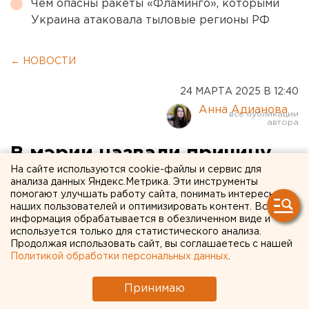
Чем опасны ракеты «Фламинго», которыми
Украина атаковала тыловые регионы РФ
← НОВОСТИ
24 МАРТА 2025 В 12:40
Анна Адианова
В мэрии назвали причину
На сайте используются cookie-файлы и сервис для
отключения подсветки на
анализа данных Яндекс.Метрика. Эти инструменты
помогают улучшать работу сайта, понимать интересы
набережной в Челябинске
наших пользователей и оптимизировать контент. Вся
информация обрабатывается в обезличенном виде и
На набережной реки Миасс в центре Челябинска
используется только для статистического анализа.
Продолжая использовать сайт, вы соглашаетесь с нашей
накануне вечером отключилась подсветка
Политикой обработки персональных данных
.
Принимаю