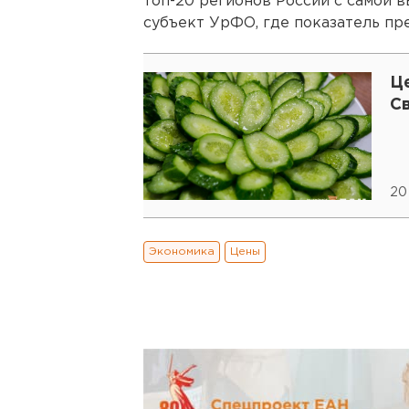
топ-20 регионов России с самой 
субъект УрФО, где показатель пр
Це
С
20
Экономика
Цены