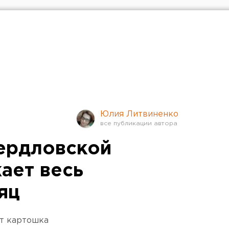
Юлия Литвиненко
ердловской
ает весь
яц
т картошка