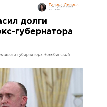
Галина Лепина
асил долги
экс-губернатора
бывшего губернатора Челябинской