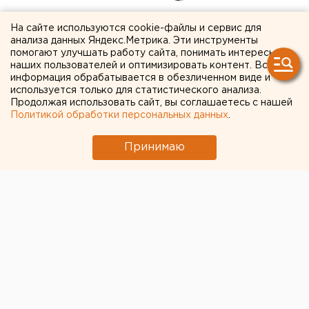
Челябинский аэропорт
На сайте используются cookie-файлы и сервис для
анализа данных Яндекс.Метрика. Эти инструменты
опубликовал летнее
помогают улучшать работу сайта, понимать интересы
наших пользователей и оптимизировать контент. Вся
расписание
информация обрабатывается в обезличенном виде и
используется только для статистического анализа.
Продолжая использовать сайт, вы соглашаетесь с нашей
Аэропорт имени Курчатова в Челябинске
Политикой обработки персональных данных
.
перешел на летнее расписание
Принимаю