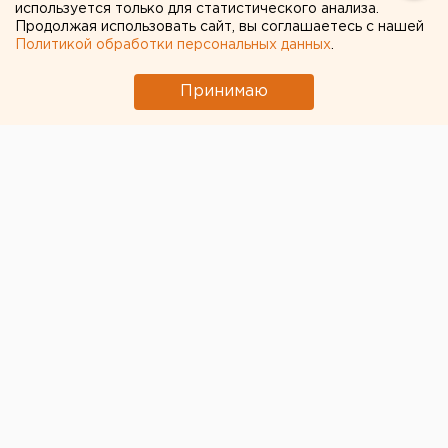
обстоятельства ДТП с лосем на «трассе смерти»
используется только для статистического анализа.
Продолжая использовать сайт, вы соглашаетесь с нашей
Политикой обработки персональных данных
.
Принимаю
© Свердловская Госавтоинспекция
В ночь на 1 мая на 40 км автодороги Екатеринбург -
Нижний Тагил - Серов
автомобиль Chevrolet сбил
лося
. Животное погибло.