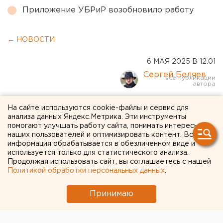
Приложение УБРиР возобновило работу
← НОВОСТИ
6 МАЯ 2025 В 12:01
Сергей Беляев
Режим ЧС ввели в
На сайте используются cookie-файлы и сервис для
анализа данных Яндекс.Метрика. Эти инструменты
свердловском поселке
помогают улучшать работу сайта, понимать интересы
наших пользователей и оптимизировать контент. Вся
после взрыва газа
информация обрабатывается в обезличенном виде и
используется только для статистического анализа.
Продолжая использовать сайт, вы соглашаетесь с нашей
В Свердловской области создали оперштаб из-за
Политикой обработки персональных данных
.
взрыва газа в поселке Буланаш
Принимаю