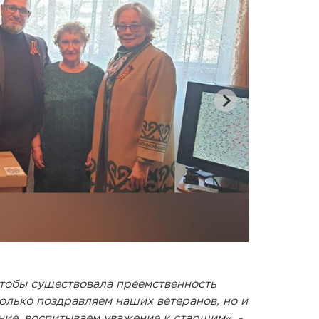
Галина Илла
чтобы существовала преемственность
только поздравляем наших ветеранов, но и
ие, воспитываем уважение к старшим«, -