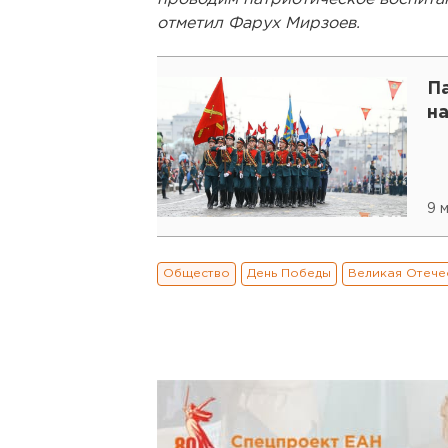
отметил Фарух Мирзоев.
П
н
9 
Общество
День Победы
Великая Отече