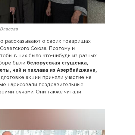
 Власова
За празднич
сто рассказывают о своих товарищах
 Советского Союза. Поэтому и
тобы в них было что-нибудь из разных
аборе были
белорусская сгущенка,
еты, чай и пахлава из Азербайджана,
подготовке акции приняли участие не
орые нарисовали поздравительные
воими руками. Они также читали