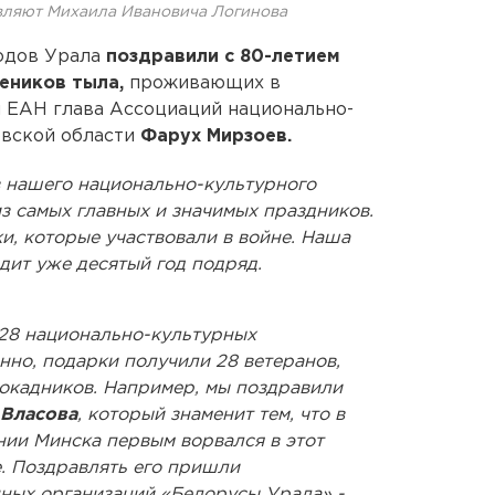
вляют Михаила Ивановича Логинова
одов Урала
поздравили с 80-летием
еников тыла,
проживающих в
л ЕАН глава Ассоциаций национально-
овской области
Фарух Мирзоев.
в нашего национально-культурного
з самых главных и значимых праздников.
и, которые участвовали в войне. Наша
дит уже десятый год подряд.
 28 национально-культурных
нно, подарки получили 28 ветеранов,
локадников. Например, мы поздравили
 Власова
, который знаменит тем, что в
нии Минска первым ворвался в этот
е. Поздравлять его пришли
ных организаций «Белорусы Урала» -