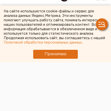
Свердловские мужчины
На сайте используются cookie-файлы и сервис для
анализа данных Яндекс.Метрика. Эти инструменты
стали чаще покупать
помогают улучшать работу сайта, понимать интересы
наших пользователей и оптимизировать контент. Вся
парфюмерию и косметику
информация обрабатывается в обезличенном виде и
используется только для статистического анализа.
Продолжая использовать сайт, вы соглашаетесь с нашей
В Свердловской области мужчины стали чаще
Политикой обработки персональных данных
.
приобретать бьюти-товары
Принимаю