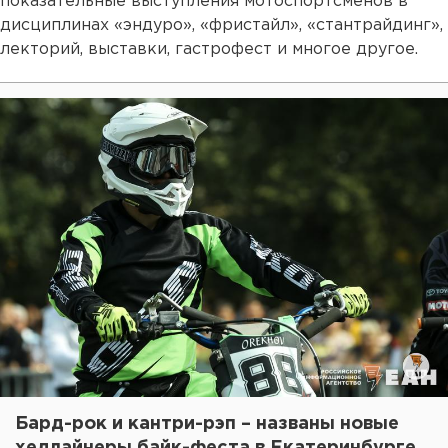
показательные выступления мотоспортсменов в
дисциплинах «эндуро», «фристайл», «стантрайдинг»,
лекторий, выставки, гастрофест и многое другое.
Бард-рок и кантри-рэп – названы новые
хедлайнеры байк-феста в Екатеринбурге