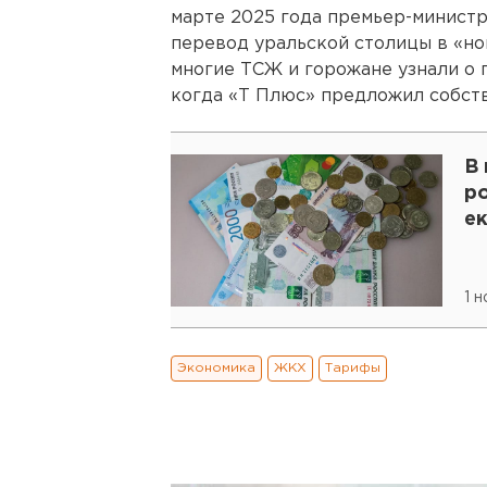
марте 2025 года премьер-минист
перевод уральской столицы в «но
многие ТСЖ и горожане узнали о 
когда «Т Плюс» предложил собст
В
ро
е
1 
Экономика
ЖКХ
Тарифы